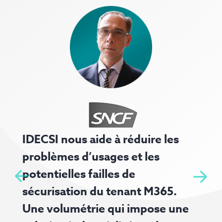
R
IDECSI nous aide à réduire les
s
problèmes d’usages et les
p
potentielles failles de
r
sécurisation du tenant M365.
p
Une volumétrie qui impose une
l