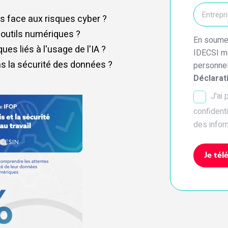
ts face aux risques cyber ?
s outils numériques ?
En soumet
es liés à l'usage de l'IA ?
IDECSI mé
ans la sécurité des données ?
personnel
Déclarati
J'ai 
confidenti
des infor