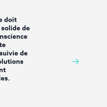
 doit
 solide de
onscience
te
 suivie de
olutions
nt
les.