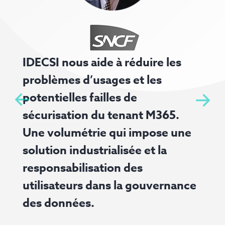
R
IDECSI nous aide à réduire les
s
problèmes d’usages et les
p
potentielles failles de
r
sécurisation du tenant M365.
p
Une volumétrie qui impose une
l
solution industrialisée et la
d
responsabilisation des
utilisateurs dans la gouvernance
des données.